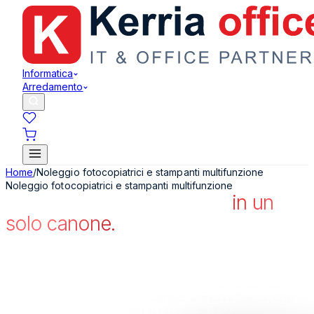
Informatica
Arredamento
Home
/
Noleggio fotocopiatrici e stampanti multifunzione
Noleggio fotocopiatrici e stampanti multifunzione
Tutta la stampa aziendale,
in un
solo canone.
Fotocopiatrici multifunzione e stampanti A4 e A3, a colori
o in bianco e nero, in noleggio operativo full service:
dispositivo, toner, ricambi e assistenza in un'unica rata
deducibile. Partner ufficiali Toshiba, Canon e Xerox, con
tecnici specializzati su tutta la provincia di Messina.