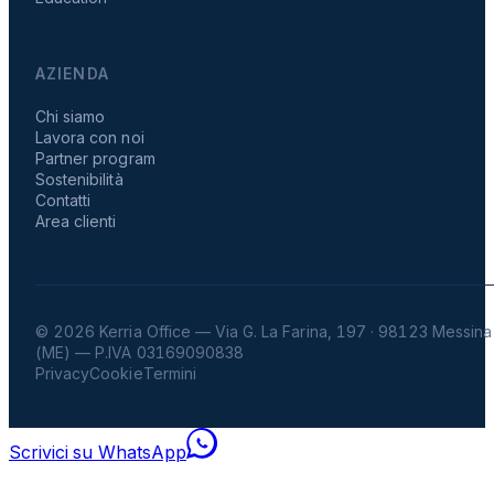
AZIENDA
Chi siamo
Lavora con noi
Partner program
Sostenibilità
Contatti
Area clienti
© 2026 Kerria Office — Via G. La Farina, 197 · 98123 Messina
(ME) — P.IVA 03169090838
Privacy
Cookie
Termini
Scrivici su WhatsApp