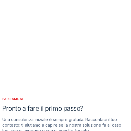
Siamo partner ufficiali Toshiba, Canon e Xerox: macchine
certificate e ricambi originali, dall’ufficio fino alla produzione e
alle arti grafiche.
In quanto tempo intervenite per un guasto?
Con SLA certi: presa in carico del ticket entro 4 ore lavorative e
intervento on-site entro 24 ore lavorative, su tutta la provincia di
Messina. La diagnosi da remoto è immediata quando il guasto lo
consente.
Il noleggio conviene anche a un piccolo studio?
Sì. Niente acquisto e nessun immobilizzo, costo fisso e
deducibile, assistenza e toner inclusi: spesso è più conveniente
che comprare la macchina e gestire in proprio ricambi e
riparazioni.
PARLIAMONE
Pronto a fare il primo passo?
Una consulenza iniziale è sempre gratuita. Raccontaci il tuo
contesto: ti aiutiamo a capire se la nostra soluzione fa al caso
tuo, senza impegno e senza vendite forzate.