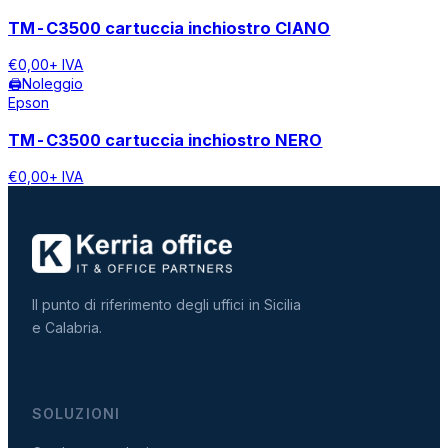
TM-C3500 cartuccia inchiostro CIANO
€
0,00
+ IVA
🖨️
Noleggio
Epson
TM-C3500 cartuccia inchiostro NERO
€
0,00
+ IVA
Il punto di riferimento degli uffici in Sicilia
e Calabria.
SOLUZIONI