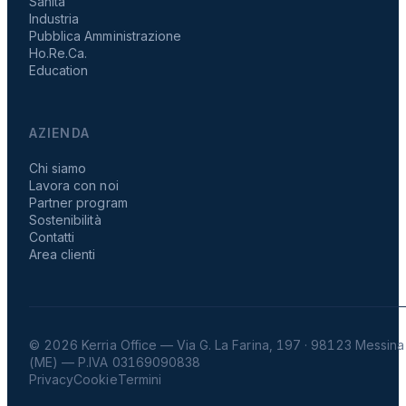
Sanità
Industria
Pubblica Amministrazione
Ho.Re.Ca.
Education
AZIENDA
Chi siamo
Lavora con noi
Partner program
Sostenibilità
Contatti
Area clienti
© 2026 Kerria Office — Via G. La Farina, 197 · 98123 Messina
(ME) — P.IVA 03169090838
Privacy
Cookie
Termini