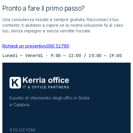
Pronto a fare il primo passo?
Una consulenza iniziale è sempre gratuita. Raccontaci il tuo
contesto: ti aiutiamo a capire se la nostra soluzione fa al caso
tuo, senza impegno e senza vendite forzate.
Richiedi un preventivo
090 51790
Lunedì — Venerdì
·
9:00 — 13:00
/
15:00 — 19:00
Il punto di riferimento degli uffici in Sicilia
e Calabria.
SOLUZIONI