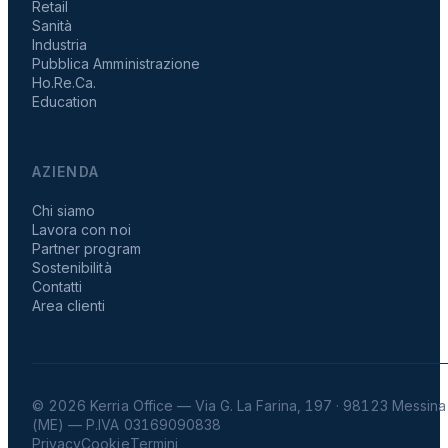
Retail
Sanità
Industria
Pubblica Amministrazione
Ho.Re.Ca.
Education
AZIENDA
Chi siamo
Lavora con noi
Partner program
Sostenibilità
Contatti
Area clienti
© 2026 Kerria Office — Via G. La Farina, 197 · 98123 Messina
(ME) — P.IVA 03169090838
Privacy
Cookie
Termini