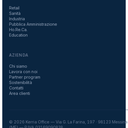
Retail
Sanità
Industria
Pubblica Amministrazione
Ho.Re.Ca.
Education
AZIENDA
Chi siamo
Lavora con noi
Partner program
Sostenibilità
Contatti
Area clienti
© 2026 Kerria Office — Via G. La Farina, 197 · 98123 Messina
(ME) — P.IVA 03169090838