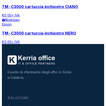
TM-C3500 cartuccia inchiostro CIANO
€
0,00
+ IVA
🖨️
Noleggio
Epson
TM-C3500 cartuccia inchiostro NERO
€
0,00
+ IVA
Il punto di riferimento degli uffici in Sicilia
e Calabria.
SOLUZIONI