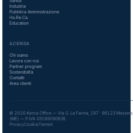
Sanità
Industria
Pubblica Amministrazione
Ho.Re.Ca.
Education
AZIENDA
Chi siamo
Lavora con noi
Partner program
Sostenibilità
Contatti
Area clienti
© 2026 Kerria Office — Via G. La Farina, 197 · 98123 Messina
(ME) — P.IVA 03169090838
Privacy
Cookie
Termini