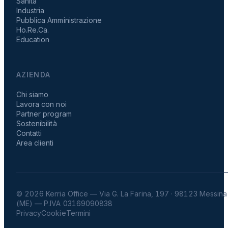
Sanità
Industria
Pubblica Amministrazione
Ho.Re.Ca.
Education
AZIENDA
Chi siamo
Lavora con noi
Partner program
Sostenibilità
Contatti
Area clienti
© 2026 Kerria Office — Via G. La Farina, 197 · 98123 Messina
(ME) — P.IVA 03169090838
Privacy
Cookie
Termini