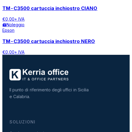
TM-C3500 cartuccia inchiostro CIANO
€
0,00
+ IVA
🖨️
Noleggio
Epson
TM-C3500 cartuccia inchiostro NERO
€
0,00
+ IVA
Il punto di riferimento degli uffici in Sicilia
e Calabria.
SOLUZIONI